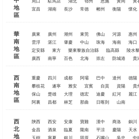
中
周口
駐馬店
湖北
鄂州
恩施
黃岡
黃
地
宜昌
湖南
長沙
常德
郴州
衡陽
懷化
區
華
廣東
廣州
潮州
東莞
佛山
河源
惠州
南
雲浮
湛江
肇慶
中山
珠海
海南
海口
地
定安縣
東方
樂東黎族自治縣
臨高縣
陵水
區
廣西
南寧
百色
北海
崇左
防城港
貴
西
重慶
四川
成都
阿壩
巴中
達州
德陽
南
攀枝花
遂寧
雅安
宜賓
自貢
資陽
貴
地
保山
楚雄
大理
德宏
迪慶
紅河
麗江
區
阿裏
昌都
林芝
那曲
日喀則
山南
西
陝西
西安
安康
寶雞
漢中
商洛
銅川
北
金昌
酒泉
臨夏
隴南
平涼
慶陽
天水
地
玉樹
寧夏
銀川
固原
石嘴山
吳忠
中