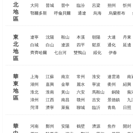
北
大同
晉城
晉中
臨汾
呂梁
朔州
忻州
地
鄂爾多斯
呼倫貝爾
通遼
烏海
烏蘭察布
區
東
遼寧
沈陽
鞍山
本溪
朝陽
大連
丹東
北
白城
白山
遼源
四平
鬆原
通化
延邊
地
齊齊哈爾
七台河
雙鴨山
綏化
伊春
區
華
上海
江蘇
南京
常州
淮安
連雲港
南
東
湖州
嘉興
金華
麗水
寧波
衢州
紹興
地
淮北
淮南
黃山
六安
馬鞍山
銅陵
蕪
區
漳州
江西
南昌
贛州
吉安
景德鎮
九
菏澤
濟寧
萊蕪
聊城
臨沂
青島
日照
華
河南
鄭州
安陽
鶴壁
濟源
焦作
開封