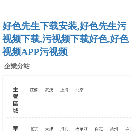
好色先生下载安装,好色先生污
视频下载,污视频下载好色,好色
视频APP污视频
企業分站
主
江蘇
武漢
上海
北京
營
區
域
華
北京
天津
河北
石家莊
保定
滄州
承